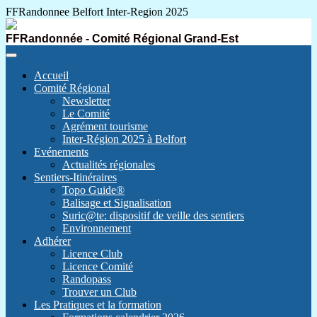
FFRandonnee Belfort Inter-Region 2025
FFRandonnée - Comité Régional Grand-Est
Accueil
Comité Régional
Newsletter
Le Comité
Agrément tourisme
Inter-Région 2025 à Belfort
Evénements
Actualités régionales
Sentiers-Itinéraires
Topo Guide®
Balisage et Signalisation
Suric@te: dispositif de veille des sentiers
Environnement
Adhérer
Licence Club
Licence Comité
Randopass
Trouver un Club
Les Pratiques et la formation