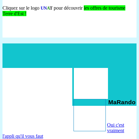
Cliquez sur le logo
pour découvrir
les offres de tourisme
UN
A
T
Terre d'Est !
MaRando
Oui c'est
vraiment
l'appli qu'il vous faut