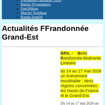
Formations calendrier 2026
Batons Dynamiques
Fast-Hiking
Marche Nordique
Rando-Santé®
Actualités FFrandonnée
Grand-Est
BRIL - B
elle
R
andonnée
I
tinérante
L
inéaire
du 14 au 17 mai 2026
un événement
inoubliable : deux
régions concernées :
les Hauts-de-France
et le Grand-Est.
Du 14 au 17 mai 2026 un