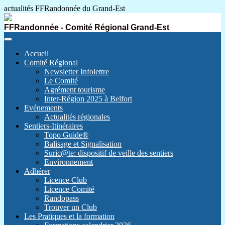
actualités FFRandonnée du Grand-Est
FFRandonnée - Comité Régional Grand-Est
Accueil
Comité Régional
Newsletter Infolettre
Le Comité
Agrément tourisme
Inter-Région 2025 à Belfort
Evénements
Actualités régionales
Sentiers-Itinéraires
Topo Guide®
Balisage et Signalisation
Suric@te: dispositif de veille des sentiers
Environnement
Adhérer
Licence Club
Licence Comité
Randopass
Trouver un Club
Les Pratiques et la formation