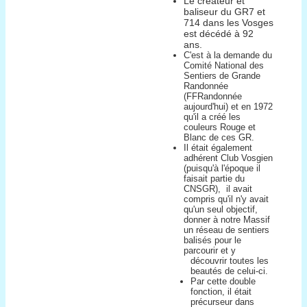
Le créateur et
baliseur du GR7 et
714 dans les Vosges
est décédé à 92
ans.
C'est à la demande du
Comité National des
Sentiers de Grande
Randonnée
(FFRandonnée
aujourd'hui) et en 1972
qu'il a créé les
couleurs Rouge et
Blanc de ces GR.
Il était également
adhérent Club Vosgien
(puisqu'à l'époque il
faisait partie du
CNSGR), il avait
compris qu'il n'y avait
qu'un seul objectif,
donner à notre Massif
un réseau de sentiers
balisés pour le
parcourir et y
découvrir toutes les
beautés de celui-ci.
Par cette double
fonction, il était
précurseur dans