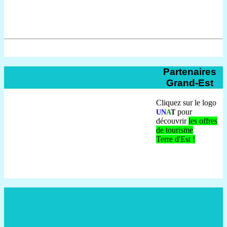
Partenaires
Grand-Est
Cliquez sur le logo
pour
UN
A
T
découvrir
les offres
de tourisme
Terre d'Est !