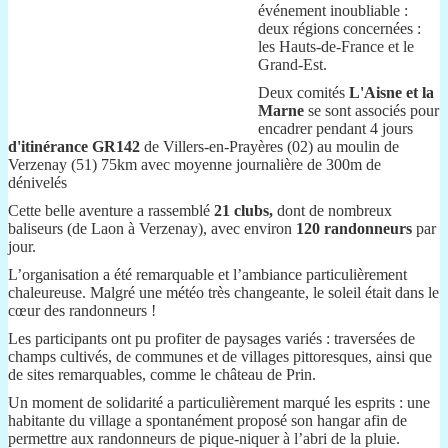
événement inoubliable :
deux régions concernées :
les Hauts-de-France et le
Grand-Est.
Deux comités
L'Aisne et la
Marne
se sont associés pour
encadrer pendant 4 jours
d'itinérance GR142
de Villers-en-Prayères (02) au moulin de
Verzenay (51) 75km avec moyenne journalière de 300m de
dénivelés
Cette belle aventure a rassemblé
21 clubs,
dont de nombreux
baliseurs (de Laon à Verzenay), avec environ
120 randonneurs
par
jour.
L’organisation a été remarquable et l’ambiance particulièrement
chaleureuse. Malgré une météo très changeante, le soleil était dans le
cœur des randonneurs !
Les participants ont pu profiter de paysages variés : traversées de
champs cultivés, de communes et de villages pittoresques, ainsi que
de sites remarquables, comme le château de Prin.
Un moment de solidarité a particulièrement marqué les esprits : une
habitante du village a spontanément proposé son hangar afin de
permettre aux randonneurs de pique-niquer à l’abri de la pluie.